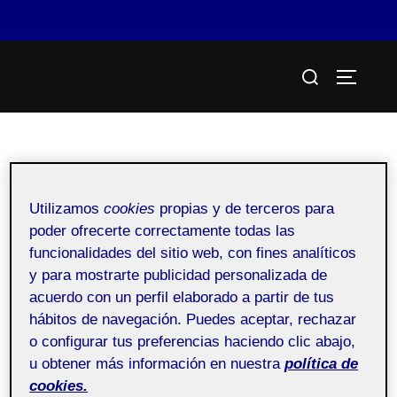
Saltar
Buscar:
al
ALTERN
contenido
Tecnología del sentir
Utilizamos
cookies
propias y de terceros para
poder ofrecerte correctamente todas las
Publicado
por
Cristina Rabadan Diaz
en
20 diciembre, 2025
funcionalidades del sitio web, con fines analíticos
y para mostrarte publicidad personalizada de
el
acuerdo con un perfil elaborado a partir de tus
hábitos de navegación. Puedes aceptar, rechazar
Pública
o configurar tus preferencias haciendo clic abajo,
u obtener más información en nuestra
política de
cookies.