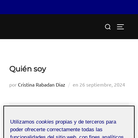
Saltar
Buscar:
al
ALTERN
contenido
Quién soy
Publicado
por
Cristina Rabadan Diaz
en
26 septiembre, 2024
el
Pública
Utilizamos
cookies
propias y de terceros para
poder ofrecerte correctamente todas las
funcionalidades del sitio web, con fines analíticos