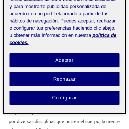
y para mostrarte publicidad personalizada de
acuerdo con un perfil elaborado a partir de tus
hábitos de navegación. Puedes aceptar, rechazar
o configurar tus preferencias haciendo clic abajo,
u obtener más información en nuestra
política de
cookies.
Aceptar
ARTISTA
Soy Cristina Rabadán Díaz, creadora comprometida
Rechazar
con la transformación integral de cada ser. Conecto el
arte con el enfoque holístico para facilitar el
Configurar
crecimiento personal y la evolución espiritual. Mi
trayectoria profesional me ha sumergido en un viaje
por diversas disciplinas que nutren el cuerpo, la mente